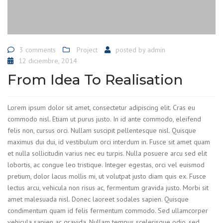
3 comments
Project
posted by
admin
12 diciembre, 2014
From Idea To Realisation
Lorem ipsum dolor sit amet, consectetur adipiscing elit. Cras eu
commodo nisl. Etiam ut purus justo. In id ante commodo, eleifend
felis non, cursus orci. Nullam suscipit pellentesque nisl. Quisque
maximus dui dui, id vestibulum orci interdum in. Fusce sit amet quam
et nulla sollicitudin varius nec eu turpis. Nulla posuere arcu sed elit
lobortis, ac congue leo tristique. Integer egestas, orci vel euismod
pretium, dolor lacus mollis mi, ut volutpat justo diam quis ex. Fusce
lectus arcu, vehicula non risus ac, fermentum gravida justo. Morbi sit
amet malesuada nisl. Donec laoreet sodales sapien. Quisque
condimentum quam id felis fermentum commodo. Sed ullamcorper
vehicula sapien ac gravida. Nullam tempus scelerisque odio, sed